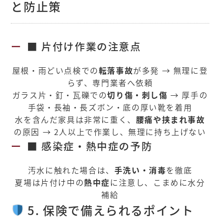
と防止策
■ 片付け作業の注意点
屋根・雨どい点検での
転落事故
が多発 → 無理に登
らず、専門業者へ依頼
ガラス片・釘・瓦礫での
切り傷・刺し傷
→ 厚手の
手袋・長袖・長ズボン・底の厚い靴を着用
水を含んだ家具は非常に重く、
腰痛や挟まれ事故
の原因 → 2人以上で作業し、無理に持ち上げない
■ 感染症・熱中症の予防
汚水に触れた場合は、
手洗い・消毒
を徹底
夏場は片付け中の
熱中症
に注意し、こまめに水分
補給
5. 保険で備えられるポイント