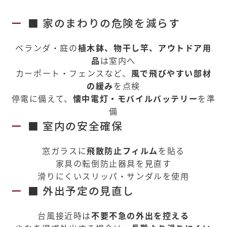
■ 家のまわりの危険を減らす
ベランダ・庭の
植木鉢、物干し竿、アウトドア用
品
は室内へ
カーポート・フェンスなど、
風で飛びやすい部材
の緩み
を点検
停電に備えて、
懐中電灯・モバイルバッテリー
を準
備
■ 室内の安全確保
窓ガラスに
飛散防止フィルム
を貼る
家具の転倒防止器具を見直す
滑りにくいスリッパ・サンダルを使用
■ 外出予定の見直し
台風接近時は
不要不急の外出を控える