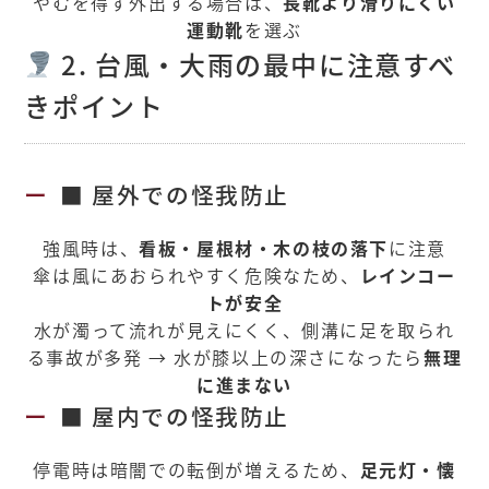
やむを得ず外出する場合は、
長靴より滑りにくい
運動靴
を選ぶ
2. 台風・大雨の最中に注意すべ
きポイント
■ 屋外での怪我防止
強風時は、
看板・屋根材・木の枝の落下
に注意
傘は風にあおられやすく危険なため、
レインコー
トが安全
水が濁って流れが見えにくく、側溝に足を取られ
る事故が多発 → 水が膝以上の深さになったら
無理
に進まない
■ 屋内での怪我防止
停電時は暗闇での転倒が増えるため、
足元灯・懐