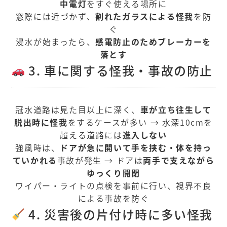
中電灯
をすぐ使える場所に
窓際には近づかず、
割れたガラスによる怪我
を防
ぐ
浸水が始まったら、
感電防止のためブレーカーを
落とす
3. 車に関する怪我・事故の防止
冠水道路は見た目以上に深く、
車が立ち往生して
脱出時に怪我
をするケースが多い → 水深10cmを
超える道路には
進入しない
強風時は、
ドアが急に開いて手を挟む・体を持っ
ていかれる
事故が発生 → ドアは
両手で支えながら
ゆっくり開閉
ワイパー・ライトの点検を事前に行い、視界不良
による事故を防ぐ
4. 災害後の片付け時に多い怪我